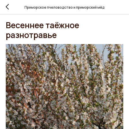
Приморское пчеловодство и приморский мёд
Весеннее таёжное
разнотравье