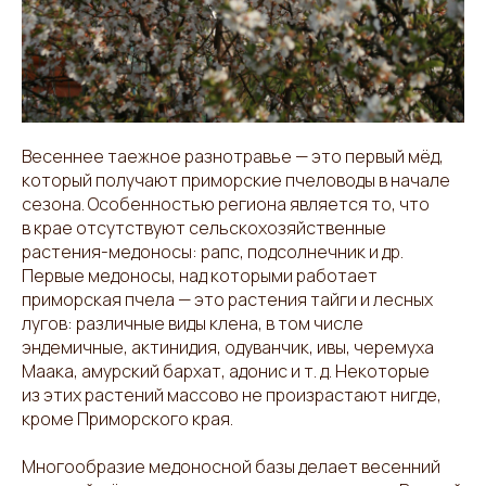
Весеннее таежное разнотравье — это первый мёд,
который получают приморские пчеловоды в начале
сезона. Особенностью региона является то, что
в крае отсутствуют сельскохозяйственные
растения-медоносы: рапс, подсолнечник и др.
Первые медоносы, над которыми работает
приморская пчела — это растения тайги и лесных
лугов: различные виды клена, в том числе
эндемичные, актинидия, одуванчик, ивы, черемуха
Маака, амурский бархат, адонис и т. д. Некоторые
из этих растений массово не произрастают нигде,
кроме Приморского края.
Многообразие медоносной базы делает весенний