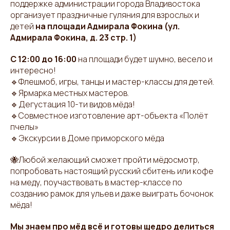
поддержке администрации города Владивостока
организует праздничные гуляния для взрослых и
детей
на площади Адмирала Фокина (ул.
Адмирала Фокина, д. 23 стр. 1)
С 12:00 до 16:00
на площади будет шумно, весело и
интересно!
🔹Флешмоб, игры, танцы и мастер-классы для детей.
🔹Ярмарка местных мастеров.
🔹Дегустация 10-ти видов мёда!
🔹Совместное изготовление арт-объекта «Полёт
пчелы»
🔹Экскурсии в Доме приморского мёда
🐝Любой желающий сможет пройти мёдосмотр,
попробовать настоящий русский сбитень или кофе
на меду, поучаствовать в мастер-классе по
созданию рамок для ульев и даже выиграть бочонок
мёда!
Мы знаем про мёд всё и готовы щедро делиться