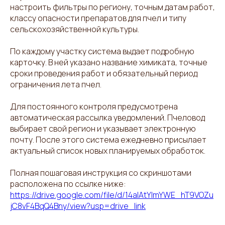
настроить фильтры по региону, точным датам работ,
классу опасности препаратов для пчел и типу
сельскохозяйственной культуры.
По каждому участку система выдает подробную
карточку. В ней указано название химиката, точные
сроки проведения работ и обязательный период
ограничения лета пчел.
Для постоянного контроля предусмотрена
автоматическая рассылка уведомлений. Пчеловод
выбирает свой регион и указывает электронную
почту. После этого система ежедневно присылает
актуальный список новых планируемых обработок.
Полная пошаговая инструкция со скриншотами
расположена по ссылке ниже:
https://drive.google.com/file/d/14aIAtYlmYWE_hT9VOZu
jC8vF4BqQ4Bny/view?usp=drive_link